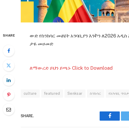
ውድ የስንክሳር መፅሄት አንባቢያን እንኯን ለ2026 አዲስ 
SHARE
ታዬ መሀመድ
ለማውረድ ይህን ይጫኑ Click to Download
culture
featured
Senksar
ስንክሳር
የአካባቢ ጥበ
SHARE.
Faceboo