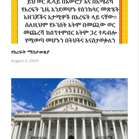
የእረፍት ማስታወቂያ
August 2, 2025