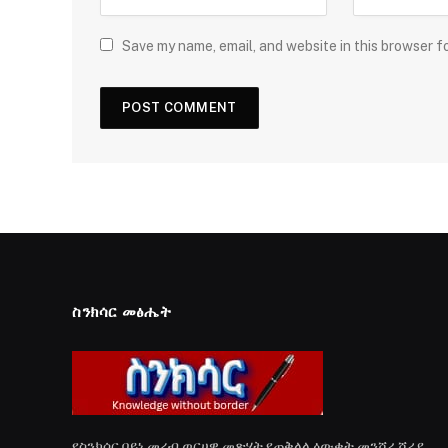
Save my name, email, and website in this browser f
ስንክሳር መፅሔት
የስንክሳር በይነ መረብ ወርሀዊ መጽሄት የጠቅላላ ዕውቀት መንሸራሸሪያ