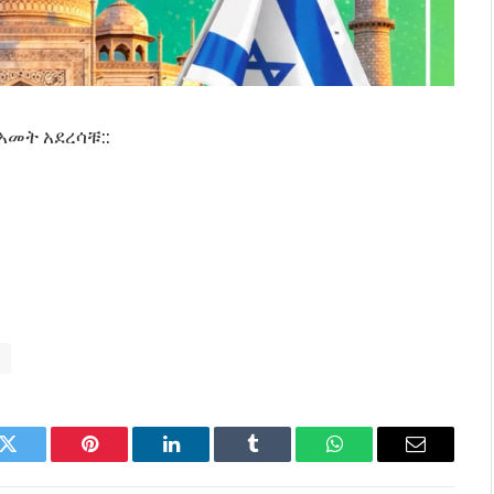
አመት አደረሳቹ::
ቃ
k
Twitter
Pinterest
LinkedIn
Tumblr
WhatsApp
Email