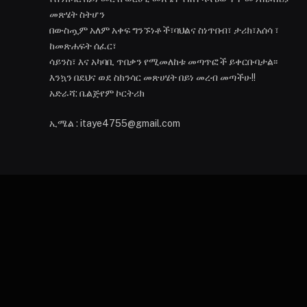
መጽሄት ስትሆን
በውስጧም አለም አቀፍ ግንኙነቶች፣ባህልና ስነጥበብ፣ ታሪክ፣አሰሳ ፣
ከመጽሐፍት ሰፈር፣
ሳይንስ፣ እና አካባቢ ጥበቃን የሚመለከቱ መጣጥፎች ይቀርቡባታል፡፡
እንኳን በደህና ወደ ስክንሳር መጽሀሄት በይነ መረብ መጣችሁ!!
አድራሻ: ቤልጅየም ኮርትሪክ
ኢሜል : itaye4755@gmail.com