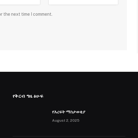
or the next time I comment.
የቅርብ ግዜ ፅሁፍ
የእረፍት ማስታወቂያ
August 2, 2025