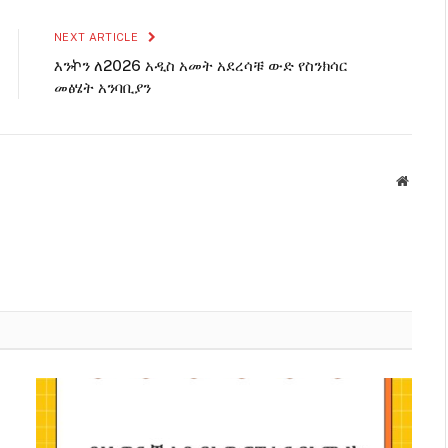
NEXT ARTICLE
እንኯን ለ2026 አዲስ አመት አደረሳቹ ውድ የስንክሳር
መፅሄት አንባቢያን
Websit