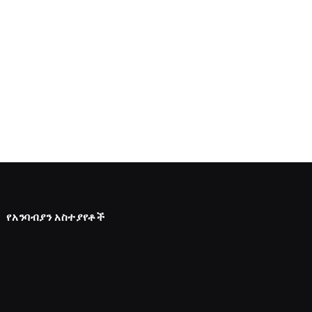
የአንባብያን አስተያየቶች