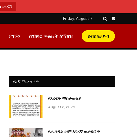
ጠ መረጃ
Friday, August 7
Shopping
Cart
ያግኙን
ስንክሳር መፅሔት ለማዘዝ
ሰብስክራይብ
የእኛ ምርጫዎች
የእረፍት ማስታወቂያ
August 2, 2025
የሒንዱኢዝም እግረኛ ወታደሮች