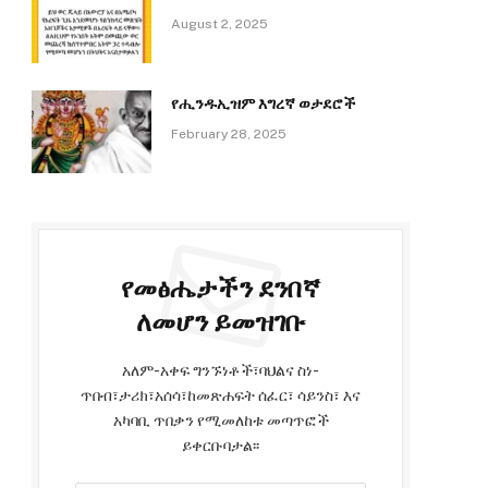
August 2, 2025
የሒንዱኢዝም እግረኛ ወታደሮች
February 28, 2025
e
የመፅሔታችን ደንበኛ
ለመሆን ይመዝገቡ
አለም-አቀፍ ግንኙነቶች፣ባህልና ስነ-
ጥበብ፣ታሪክ፣አሰሳ፣ከመጽሐፍት ሰፈር፣ ሳይንስ፣ እና
አካባቢ ጥበቃን የሚመለከቱ መጣጥፎች
ይቀርቡባታል፡፡