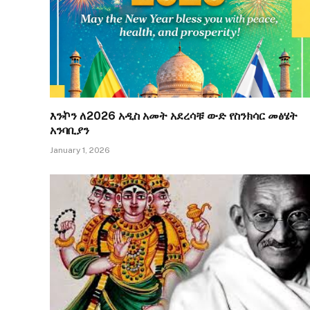
እንኯን ለ2026 አዲስ አመት አደረሳቹ ውድ የስንክሳር መፅሄት
አንባቢያን
January 1, 2026