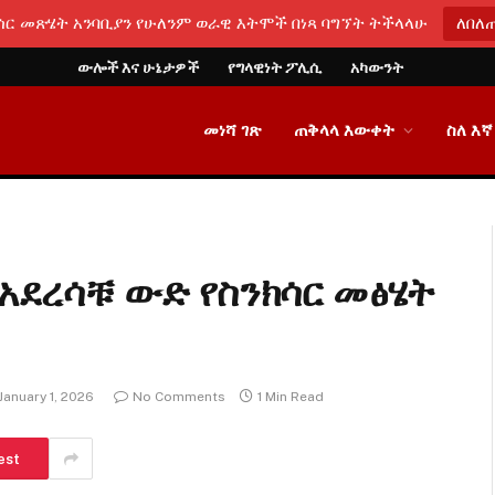
ሳር መጽሄት አንባቢያን የሁለንም ወራዊ እትሞች በነጻ ባግኘት ትችላላሁ
ለበለ
ውሎች እና ሁኔታዎች
የግላዊነት ፖሊሲ
አካውንት
መነሻ ገጽ
ጠቅላላ እውቀት
ስለ እኛ
አደረሳቹ ውድ የስንክሳር መፅሄት
January 1, 2026
No Comments
1 Min Read
est