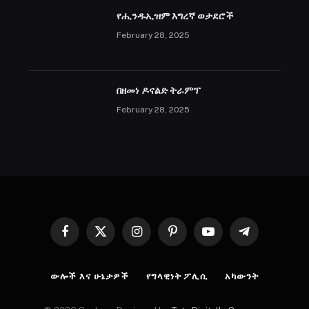
የሒንዱኢዝም እግረኛ ወታደሮች
February 28, 2025
በዘመነ ዶናልድ ትራምፕ
February 28, 2025
Facebook
X
Instagram
Pinterest
YouTube
Telegram
(Twitter)
ውሎች እና ሁኔታዎች
የግላዊነት ፖሊሲ
አካውንት