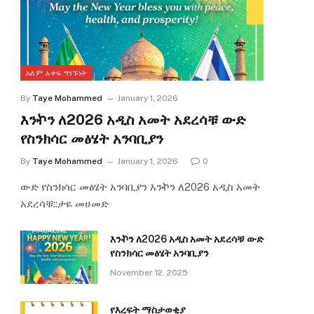
አለም አቀፍ ግንኙነት
By
Taye Mohammed
January 1, 2026
እንኯን ለ2026 አዲስ አመት አደረሳቹ ውድ
የስንክሳር መፅሄት አንባቢያን
By
Taye Mohammed
January 1, 2026
0
ውድ የስንክሳር መፅሄት አንባቢያን እንኯን ለ2026 አዲስ አመት
አደረሳቹ::ታዬ መሀመድ
እንኯን ለ2026 አዲስ አመት አደረሳቹ ውድ
የስንክሳር መፅሄት አንባቢያን
November 12, 2025
የእረፍት ማስታወቂያ