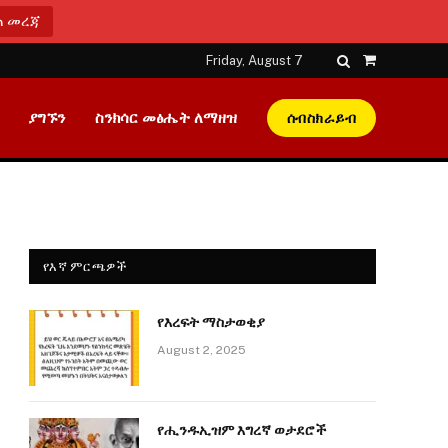
ጠ መረጃ
Friday, August 7
Shopping
Cart
ያግኙን
ስንክሳር መፅሔት ለማዘዝ
ሰብስክራይብ
የእኛ ምርጫዎች
የእረፍት ማስታወቂያ
August 2, 2025
የሒንዱኢዝም እግረኛ ወታደሮች