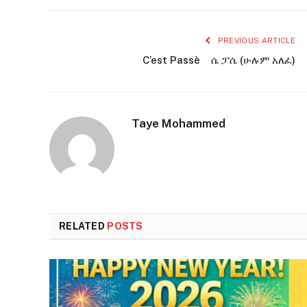
PREVIOUS ARTICLE
C’est Passè ሴ ፓሴ (ሁሉም አለፈ)
Taye Mohammed
RELATED
POSTS