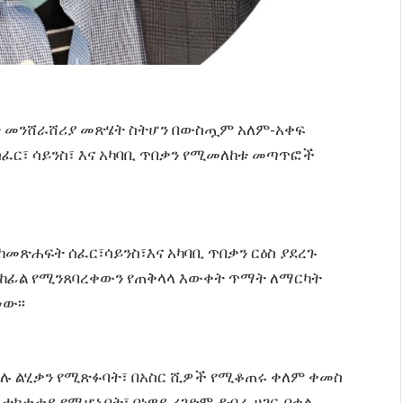
ቀት መንሸራሸሪያ መጽሄት ስትሆን በውስጧም አለም-አቀፍ
ሰፈር፣ ሳይንስ፣ እና አካባቢ ጥበቃን የሚመለከቱ መጣጥፎች
 ከመጽሐፍት ሰፈር፣ሳይንስ፣እና አካባቢ ጥበቃን ርዕስ ያደረጉ
ከፊል የሚንጸባረቀውን የጠቅላላ እውቀት ጥማት ለማርካት
ው፡፡
ተባሉ ልሂቃን የሚጽፉባት፣ በአስር ሺዎች የሚቆጠሩ ቀለም ቀመስ
ተከታታይ የሚሆኑባት፣ በነዋይ ረገድም ዳብራ ሀገር-በቀል