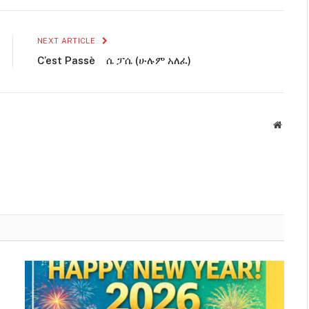
NEXT ARTICLE
C’est Passè ሴ ፓሴ (ሁሉም አለፈ)
Websit