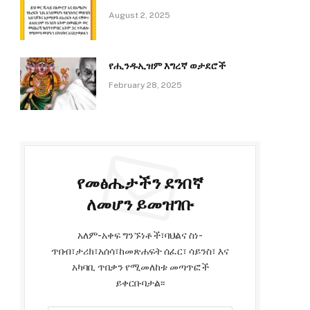
August 2, 2025
የሒንዱኢዝም እግረኛ ወታደሮች
February 28, 2025
የመፅሔታችን ደንበኛ
ለመሆን ይመዝገቡ
አለም-አቀፍ ግንኙነቶች፣ባህልና ስነ-
ጥበብ፣ታሪክ፣አሰሳ፣ከመጽሐፍት ሰፈር፣ ሳይንስ፣ እና
አካባቢ ጥበቃን የሚመለከቱ መጣጥፎች
ይቀርቡባታል፡፡