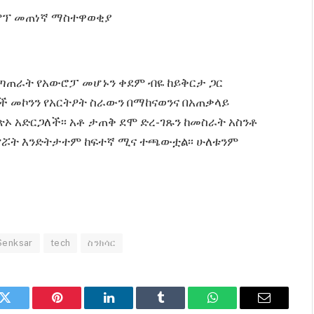
ራምፕ መጠነኛ ማስተዋወቂያ
ጣጠራት የአውሮፓ መሆኑን ቀደም ብዬ ከይቅርታ ጋር
ራች መኮንን የአርትዖት ስራውን በማከናወንና በአጠቃላይ
ኦ አድርጋለች፡፡ አቶ ታጠቅ ደሞ ድረ-ገጹን ከመስራት አስንቶ
ጋ ኖሯት እንድትታተም ከፍተኛ ሚና ተጫውቷል፡፡ ሁለቱንም
Senksar
tech
ስንክሳር
k
Twitter
Pinterest
LinkedIn
Tumblr
WhatsApp
Email