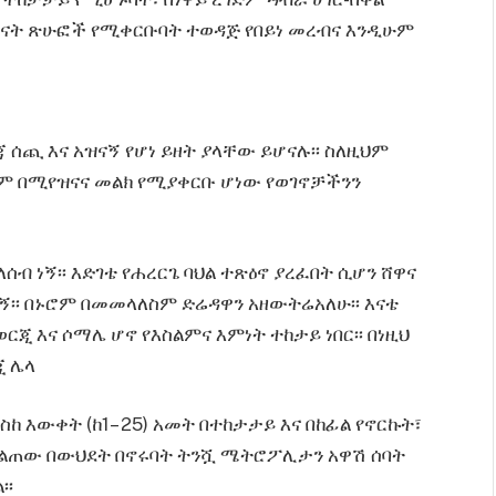
ናት ጽሁፎች የሚቀርቡባት ተወዳጅ የበይነ መረብና እንዲሁም
ጪ እና አዝናኝ የሆነ ይዘት ያላቸው ይሆናሉ፡፡ ስለዚህም
ም በሚየዝናና መልክ የሚያቀርቡ ሆነው የወገኖቻችንን
ብ ነኝ፡፡ እድገቴ የሐረርጌ ባህል ተጽዕኖ ያረፈበት ሲሆን ሸዋና
ነኝ፡፡ በኑሮም በመመላለስም ድሬዳዋን አዘውትሬአለሁ፡፡ እናቴ
ርጂ እና ሶማሌ ሆኖ የእስልምና እምነት ተከታይ ነበር፡፡ በነዚህ
ጂ ሌላ
ስከ እውቀት (ከ1– 25) አመት በተከታታይ እና በከፊል የኖርኩት፣
 ቀልጠው በውህደት በኖሩባት ትንሿ ሜትሮፖሊታን አዋሽ ሰባት
፡፡