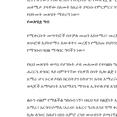
ጠቀሜታ ያላቸው በአመት ከአራት ያላነሱ የምርምርና ጥ
የህትመት መጽሄት ማድረግ ነው፡፡
የመጽሄቷ ግብ
የሚቀርቡት መጣጥፎች በተቻለ መጠን አስተማሪ፣ መረጃ ሰ
ጽሁፎቹ እያስተማሩ እውቀትና መረጃን የሚሰጡ ይህንን
የማንበብ ባህል ማዳበር ግባችን ነው፡፡
የዚህ መጽሄት ወጣኒ የሆንኩት ታዬ መሐመድ የተባልኩ ግለሰ
ሐረርጌ ድንበር ላይ በምትገኘው የአዋሽ ሰባት ኪሎ ልጅ 
አማራ ሆና ኦርቶዶክስ ክርስትያን ስትሆን፣ አባቴ አማራ/ወ
ወላጆች አማካይነት እንደማደጌ ማንነቴ ኢትዮጵያዊ እን
ልሁን ብልም የማልችል ግለሰብ ነኝ፡፡ በዚህ ላይ ከልጅነት እ
አማራ፣ አርጎባ፣ሶማሌ፣አረብ፣ አፋርና ግሪክ እንደ ሻማ
ኪሎ ለገሀር ስለሆነ በስነ-አምሮ ረገድ ውሁድነት ይጫነኛል