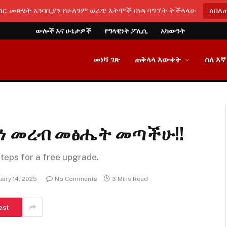
ሳር መጽሄት አንባቢያን የሁለንም ወራዊ እትሞች በነጻ ባግኘት ትችላላሁ
ለበለ
ውሎች እና ሁኔታዎች
የግላዊነት ፖሊሲ
አካውንት
መነሻ ገጽ
ጠቅላላ እውቀት
ስለ እኛ
በይነ መረብ መፅሔት መጣችሁ!!
steps for a free upgrade.
uary 14, 2025
No Comments
3 Mins Read
est