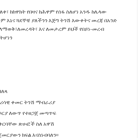
ለቀ፣ ከከዋክት የበዛና ከሕዋም የሰፋ ስለሆነ አንዱ ከሌላው
ም እኔና ጓደኞቼ ያለችንን እጅግ ትንሽ እውቀትና መረጃ በአንድ
 ለማወቅ፣ለመረዳት፣ እና ለመታረም ይህች የበይነ-መረብ
ትሆነን
ገለጻ
ሪጎሪሳዊ ቀመር ትንሽ ማብራሪያ
የሶርያ ለውጥ የተዘጋጀ መጣጥፍ
ናቀርባቸው ጽሁፎች ስለ አዋሽ
ርያውን ክፍል እናስነብባለን፡፡