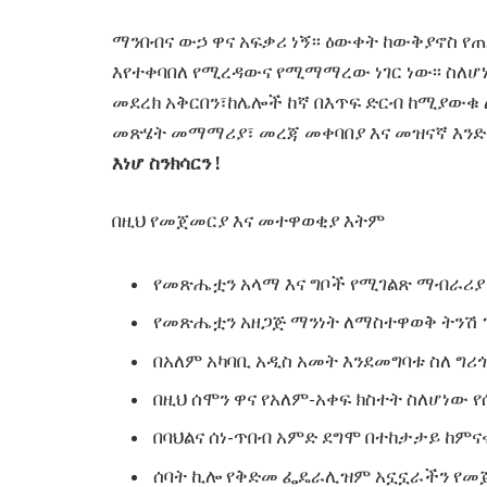
ማንበብና ውኃ ዋና አፍቃሪ ነኝ፡፡ ዕውቀት ከውቅያኖስ የጠ
እየተቀባበለ የሚረዳውና የሚማማረው ነገር ነው፡፡ ስለሆነ
መደረክ አቅርበን፣ከሌሎች ከኛ በእጥፍ ድርብ ከሚያውቁ
መጽሄት መማማሪያ፣ መረጃ መቀባበያ እና መዝናኛ እንድ
እነሆ ስንክሳርን !
በዚህ የመጀመርያ እና መተዋወቂያ እትም
የመጽሔቷን አላማ እና ግቦች የሚገልጽ ማብራሪያ
የመጽሔቷን አዘጋጅ ማንነት ለማስተዋወቅ ትንሽ 
በአለም አካባቢ አዲስ አመት እንደመግባቱ ስለ ግ
በዚህ ሰሞን ዋና የአለም-አቀፍ ክስተት ስለሆነው 
በባህልና ሰነ-ጥበብ አምድ ደግሞ በተከታታይ ከም
ሰባት ኪሎ የቅድመ ፌዴራሊዝም አኗኗራችን የመጀመ