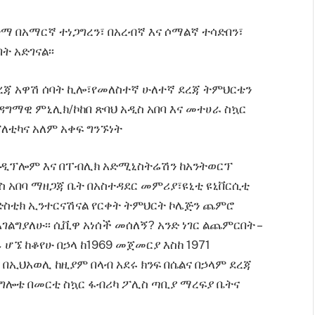
ተማ በአማርኛ ተነጋግረን፣ በአረብኛ እና ሶማልኛ ተሳድበን፣
ት አድገናል፡፡
ደረጃ አዋሽ ሰባት ኪሎ፣የመለስተኛ ሁለተኛ ደረጃ ትምህርቴን
 ዳግማዊ ምኒሊክ/ኮከበ ጽባህ አዲስ አበባ እና መተሀራ ስኳር
ፖለቲካና አለም አቀፍ ግንኙነት
 ዲፕሎም እና በፐብሊክ አድሚኒስትሬሽን ከአንትወርፕ
ዲስ አበባ ማዘጋጃ ቤት በአስተዳደር መምሪያ፣ዩኒቲ ዩኒቨርሲቲ
ድስቲክ ኢንተርናሽናል የርቀት ትምህርት ኮሌጅን ጨምሮ
ልግያለሁ፡፡ ሲቪዋ አነሰች መሰለኝ? አንድ ነገር ልጨምርበት –
 ሆኜ ከቆየሁ በኃላ ከ1969 መጀመርያ እስከ 1971
ኢህአወሊ ከዚያም በላብ አደሩ ክንፍ በሴልና በኃላም ደረጃ
ገልግሎቴ በመርቲ ስኳር ፋብሪካ ፖሊስ ጣቢያ ማረፍያ ቤትና