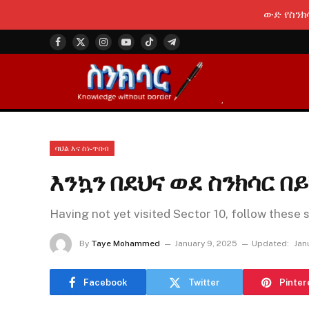
ውድ የስንክ
Facebook
X
Instagram
YouTube
TikTok
Telegram
(Twitter)
ባህል እና ስነ-ጥበብ
እንኳን በደህና ወደ ስንክሳር 
Having not yet visited Sector 10, follow these 
By
Taye Mohammed
January 9, 2025
Updated:
Jan
Facebook
Twitter
Pinter