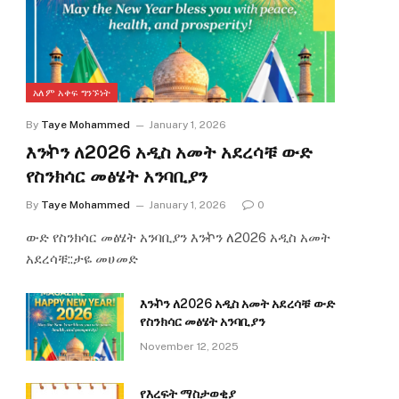
አለም አቀፍ ግንኙነት
By
Taye Mohammed
January 1, 2026
እንኯን ለ2026 አዲስ አመት አደረሳቹ ውድ
የስንክሳር መፅሄት አንባቢያን
By
Taye Mohammed
January 1, 2026
0
ውድ የስንክሳር መፅሄት አንባቢያን እንኯን ለ2026 አዲስ አመት
አደረሳቹ::ታዬ መሀመድ
እንኯን ለ2026 አዲስ አመት አደረሳቹ ውድ
የስንክሳር መፅሄት አንባቢያን
November 12, 2025
የእረፍት ማስታወቂያ