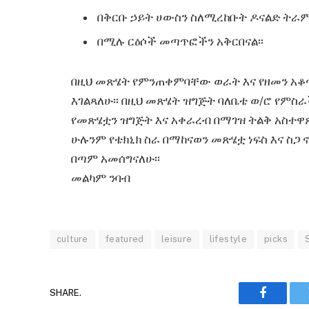
በቅርቡ ኃይት ሀውስን ስለሚረከቡት ዶናልድ ት
በሚሉ ርዕሶች መጣጥፎችን አቅርበናል፡፡
በዚህ መጽሄት የምንጠቀምባቸው ወራት እና የዘመን አቆ
እገልጻለሁ፡፡ በዚህ መጽሄት ዝግጅት ባለቤቴ ወ/ሮ የምስ
የመጽሄቷን ዝግጅት እና አቀራረብ በማገዝ ትልቅ አስተዋጽ
ሁሉንም የቴክኒክ ስራ በማከናወን መጽሄቷ ነፍስ እና ስ
በጣም አመሰግናለሁ፡፡
መልካም ንባብ
culture
featured
leisure
lifestyle
picks
SHARE.
Faceboo