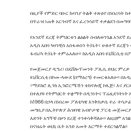
በዚያች የምድር ባቡር ኩባንያ ትልቅ ተጽዕኖ በነበረባት ከ
በጥራዝ ነጠቅ አርጎብኛ እና ፈረንሳይኛ ተቃልደን በመግባባ
የአንደኛ ደረጃ ትምህርቴን ልዕልት ሰብለወንጌል አንደኛ 
አዲስ አበባ ካዛንቺስ አስፋወሰን ት/ቤት፣ ሁለተኛ ደረጃን
ፋብሪካ ት/ቤት ተምሬአለሁ፡፡ ከአዲስ አበባ ዩኒቨርሲቲ በ
የመጀመርያ ዲግሪ፣ በዴቨሎፕመንት ፖሊሲ ድህረ ምረቃ
ዩኒቨርሲቲ በኮመ-ላውደ (በማዕረግ) ተመርቄአለሁ፡፡ በአ
፣ማይክሮ ሊንክ ኢንፎርሜሽን ቴክኖሎጂ ኮሌጅ፣ እና ያር
በተለያዩ የትምህርት ተቋማት በዲንነትና ፕሬዚደንትነት አገ
ከ1966 በኃላ በነበረው ፖለቲካዊ እንቅስቃሴ ተራ ተሳታፊ
መግቢያ በኢትዮጵያ ሕዝባዊ አብዮታዊ ፓርቲ መጀመርያ በ
እድገት አግኝቼ በዞን ደረጃ ተንቀሳቅሻለሁ፡፡ ለዚህም አ
በናዝሬት ወህኒ ቤት አንድ አመት እርማት ተደርጎልኛል፡፡